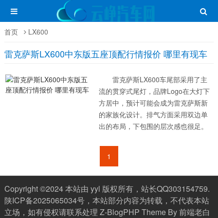
首页
LX600
雷克萨斯LX600中东版五座顶配行情报价 哪里有现车
雷克萨斯LX600车尾部采用了主
流的贯穿式尾灯，品牌Logo在大灯下
方居中，预计可能会成为雷克萨斯新
的家族化设计。排气方面采用双边单
出的布局，下包围的层次感也很足。
...
1
Copyright ©2024 本站由 yyl 版权所有，站长QQ303154759.
陕ICP备2025065034号
，本站部分内容为转载，不代表本站
立场，如有侵权请联系处理
Z-BlogPHP
Theme By
前端老白