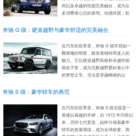
间以及卓越的性能完美融合，成为众
多消费者心仪的座驾。​动感外观，彰
显独特魅力​奔驰 B 级拥有别具一格的
旅行车设计，车身线条流畅且富有动
奔驰 G 级：硬派越野与豪华舒适的完美融合​​
感姿态。前脸硕大的三叉星徽嵌在倒
梯形的横隔栅...
​​在汽车的世界里，奔驰 G 级车宛如一
颗璀璨的明星，散发着独特而迷人的
魅力。它以硬派越野风格和卓越性能
闻名于世，成为无数越野爱好者心中
的梦想之车。无论是穿越崎岖的山
路，还是驰骋在广袤的沙漠，奔驰 G
级车都能展现出强大的实力，让驾驶
奔驰 S 级：豪华轿车的典范​​
者感受到无与伦比的驾驶乐趣。同
时，其内饰设计也尽显...
在汽车的世界里，奔驰 S 级无疑是一
座难以逾越的丰碑，自 1972 年问世以
来，历经七代更迭，始终引领着豪华
轿车的发展潮流，成为全球政要、商