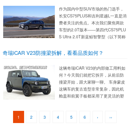
作为国内中型SUV市场的热门选手，
长安CS75PLUS和吉利星越L一直是消
费者关注的焦点。本次我们聚焦两款
车型的2.0T版本——第四代CS75PLU
S Ultra 2.0T新蓝鲸智擎型（以下简称
CS75PLUS智擎型）与星越L 2.0T自
动行云版（以下简称星越L行云版），
奇瑞iCAR V23防撞梁拆解，看看品质如何？
从动力、空间、智能配置到用车...
这辆奇瑞iCAR V23的内部做工用料如
何？今天我们就把它拆开，从前后防
撞梁开始，跟大家聊一聊。 车身蒙皮
这辆车的复古造型非常复杂，因此机
舱盖和前翼子板都采用了更灵活的塑
料材质，其余位置为冲压钢板。 前防
撞梁 单层钢板 拆掉前保险杆，内部一
根单层冲...
1
2
3
4
5
6
›
››