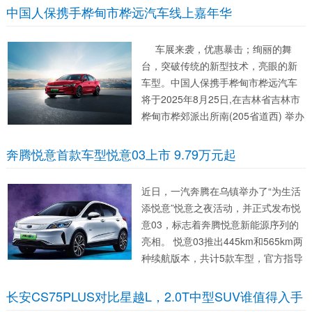
开启车展新模式，不一样的购车体
中国人保携手桦甸市桦远汽车线上嘉年华
验，更加贴心的服务，只等你的参
与。无论您是汽车的深度爱好者想了
车展来袭，优惠暴击；绚丽的舞
解心仪...
台，突破传统的新型技术，亮眼的新
车型。中国人保携手桦甸市桦远汽车
将于2025年8月25日,在吉林省吉林市
桦甸市桦郊派出所南(205省道西) 举办
一场消费者首选的活动。此次活动将
开启车展新模式，不一样的购车体
奔腾悦意首款车型悦意03上市 9.79万元起
验，更加贴心的服...
近日，一汽奔腾在乌镇举办了“为生活
添悦意”悦意之夜活动，并正式发布悦
意03，标志着奔腾悦意新能源序列的
亮相。 悦意03推出445km和565km两
种续航版本，共计5款车型，官方指导
价定为9.79万元至12.29万元，相比预
售价格下调5000元。上市期间，消费
长安CS75PLUS对比星越L，2.0T中型SUV谁值得入手
者可享受5000元限时...