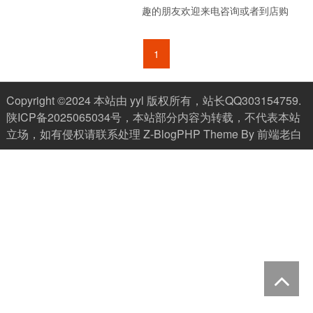
趣的朋友欢迎来电咨询或者到店购
买。详情见下表：...
1
Copyright ©2024 本站由 yyl 版权所有，站长QQ303154759.
陕ICP备2025065034号
，本站部分内容为转载，不代表本站
立场，如有侵权请联系处理
Z-BlogPHP
Theme By
前端老白