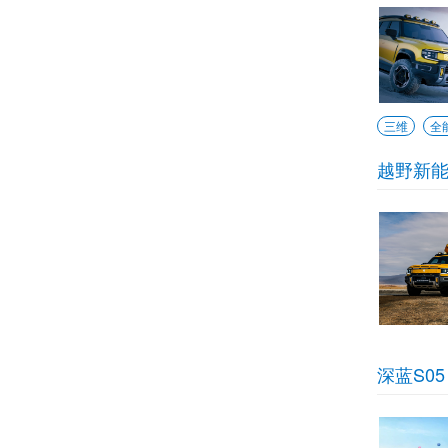
三维
全
越野新能
深蓝S05