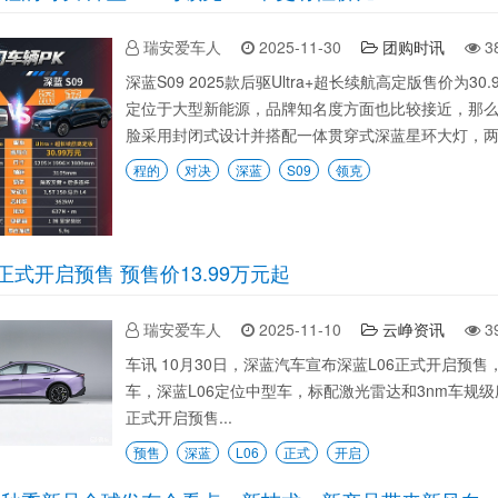
瑞安爱车人
2025-11-30
团购时讯
3
深蓝S09 2025款后驱Ultra+超长续航高定版售价为30.9
定位于大型新能源，品牌知名度方面也比较接近，那么哪
脸采用封闭式设计并搭配一体贯穿式深蓝星环大灯，两侧
程的
对决
深蓝
S09
领克
6正式开启预售 预售价13.99万元起
瑞安爱车人
2025-11-10
云峥资讯
3
车讯 10月30日，深蓝汽车宣布深蓝L06正式开启预售，
车，深蓝L06定位中型车，标配激光雷达和3nm车规级座
正式开启预售...
预售
深蓝
L06
正式
开启