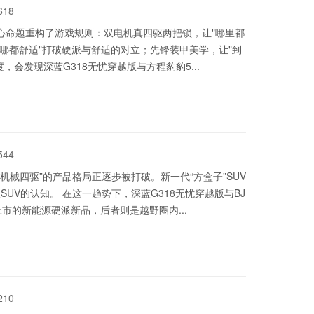
618
核心命题重构了游戏规则：双电机真四驱两把锁，让"哪里都
去哪都舒适"打破硬派与舒适的对立；先锋装甲美学，让"到
会发现深蓝G318无忧穿越版与方程豹豹5...
544
机械四驱”的产品格局正逐步被打破。新一代“方盒子”SUV
UV的认知。 在这一趋势下，深蓝G318无忧穿越版与BJ
市的新能源硬派新品，后者则是越野圈内...
210