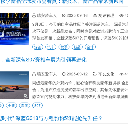
车秋季新品全球发布会看点：新技术、新产品带来新风向
瑞安爱车人
2025-09-16
测评有理
4
9月8日，今天的自主品牌应当关注深蓝汽车。 深蓝
次不仅是一次新品发布，同时也是对欧洲老牌汽车工业
球首发亮相，全新深蓝S07的开启预售，深蓝S90的长
深蓝
汽车
秋季
新品
全球
，全新深蓝S07亮相车展为引领再进化
瑞安爱车人
2025-09-12
车友文化
4
同级最豪华的外观内饰，匠心诠释科技豪华新境界 全
合，为用户打造沉浸式奢享出行空间。其领先体态设
静皆宜的视觉张力。科技豪华内饰则通过全新豪华游艇
级
全新
深蓝
S07
能时代" 深蓝G318与方程豹豹5谁能抢先升任？