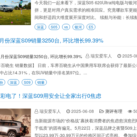
今天我们一起来看下，深蓝S05 620Ultra纯电版与
拼，更是对用户真实需求的精准回应。究竟哪款车更
间和舒适四大维度展开深度对比。 续航与补能：长续航+
深蓝
S05
vs
银河
E5
6月份深蓝S09销量3250台, 环比增长99.39%
瑞安爱车人
2025-0
生 销量数据】 日前，车界百晓生从中国乘用车联席会获得了最新公布的销
占比14.31%，在SUV销量中排名第97位。...
份
深蓝
S09
销量
彩电了！深蓝S09用安全让全家出行0焦虑
瑞安爱车人
2025-06-08
测评有理
5
当新能源市场的“价格战”裹挟着消费者的焦虑愈演愈烈
于低质”的固有偏见。5月22日，深蓝品牌之夜暨S09
型以23.99万-30.99万元的价格区间正式亮相。 叠加综