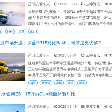
瑞安爱车人
2025-09-06
云峥资讯
3
在硬派SUV的赛道上，深蓝G318无忧穿越版用三个
能去"从口号变为日常；同级唯一空悬CDC魔毯，让"
哪都成片"成为出行的自带属性。当我们聚焦这三个维度，
能
时代
深蓝
G318
源市场升温，深蓝G318对比BJ40，谁才是更优解？
瑞安爱车人
2025-09-01
云峥资讯
3
随着新能源技术不断渗透进越野细分市场，传统“燃油+
正在尝试融合越野基因与电动科技，重塑用户对于硬派S
40几乎是绕不开的两款代表性车型，前者为今年刚刚上
越野
新能源
市场
升温
深蓝
 vs 银河E5：15万内SUV续航体验对比
瑞安爱车人
2025-08-18
车友文化
4