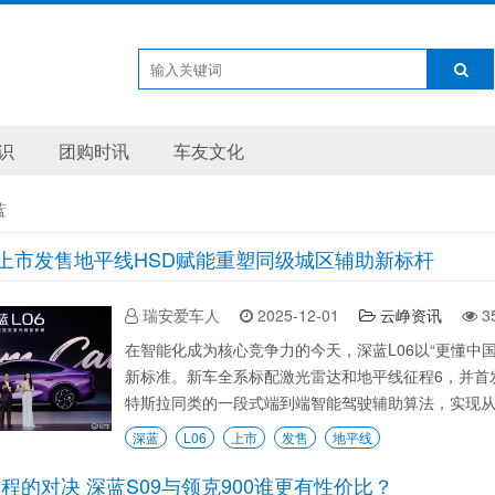
识
团购时讯
车友文化
蓝
6上市发售地平线HSD赋能重塑同级城区辅助新标杆
瑞安爱车人
2025-12-01
云峥资讯
3
​ 在智能化成为核心竞争力的今天，深蓝L06以“更懂
新标准。新车全系标配激光雷达和地平线征程6，并首发搭
特斯拉同类的一段式端到端智能驾驶辅助算法，实现从感知
深蓝
L06
上市
发售
地平线
程的对决 深蓝S09与领克900谁更有性价比？