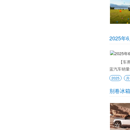
2025年
【车界百晓
蓝汽车销量中
2025
月
别卷冰箱