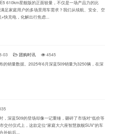
银河E5 610km星舰版的正面较量，不仅是一场产品力的比
能满足家庭用户的多场景用车需求？我们从续航、安全、空
快充电，化解出行焦虑...
8-03
团购时讯
4545
量数据。2025年6月深蓝S09销量为3250辆，在深
035
时，深蓝S09的登场却像一记重锤，砸碎了市场对“低价等
上市交付仪式上，这款定位“家庭大六座智慧旗舰SUV”的车
合补贴后...