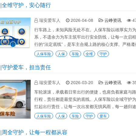
|全维守护，安心随行
瑞安爱车人
2026-04-08
云峥资讯
4
行车路上，未知风险无处不在。人保车险以雄厚实力
系，不遗余力为车主筑牢出行安全防线，让每一次启程
行的“法定底线”，是车主合规上路的核心支撑。严格遵
人保车险
人保
车险
全维
守护
|守护爱车，担当责任
瑞安爱车人
2026-03-20
云峥资讯
3
车轮滚滚，承载着日常出行的便捷，也肩负着家庭与
行程，责任都是最坚实的底线。人保车险以全域守护
扛起出行责任，让每一次出发都无惧风雨，每一趟归途都
人保车险
人保
车险
守护
爱车
|周全守护，让每一程都从容