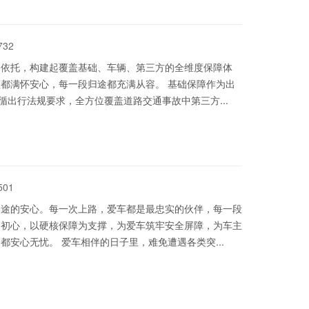
732
为依托，构建起覆盖基础、车辆、第三方的全维度保障体
都满怀安心，每一段归途都充满从容。 基础保障作为出
循出行法规要求，全方位覆盖道路交通事故中第三方...
501
路途的安心。每一次上路，爱车都是最忠实的伙伴，每一段
为初心，以硬核保障为支撑，为爱车筑牢安全屏障，为车主
安心无忧。 爱车相伴的日子里，难免遭遇各类突...