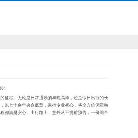
381
伴的征程。无论是日常通勤的早晚高峰，还是假日出行的长
险，以七十余年央企底蕴，秉持专业初心，将全方位保障融
旅程都满是安心。出行路上，意外从不提前预告，一份周全