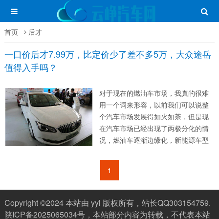
首页
后才
一口价后才7.99万，比定价少了差不多5万，大众途岳
值得入手吗？
对于现在的燃油车市场，我真的很难
用一个词来形容，以前我们可以说整
个汽车市场发展得如火如荼，但是现
在汽车市场已经出现了两极分化的情
况，燃油车逐渐边缘化，新能源车型
渐渐掌握了主导权。而大众这个历史
悠久并且在国内市场深耕多年的车
1
企，也是在一点一点做出让步。就拿
我今天所介绍的这款大众途岳新锐来
说，这款车...
Copyright ©2024 本站由 yyl 版权所有，站长QQ303154759.
陕ICP备2025065034号
，本站部分内容为转载，不代表本站