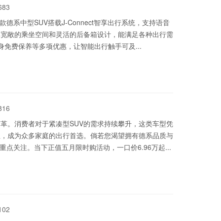
683
系中型SUV搭载J-Connect智享出行系统，支持语音
其宽敞的乘坐空间和灵活的后备箱设计，能满足各种出行需
身免费保养等多项优惠，让智能出行触手可及...
816
革。消费者对于紧凑型SUV的需求持续攀升，这类车型凭
性，成为众多家庭的出行首选。倘若您渴望拥有德系品质与
点关注。当下正值五月限时购活动，一口价6.96万起...
102