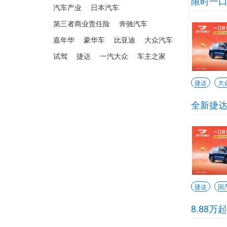
限时一口
汽车产业
日本汽车
第三者商业责任险
奔驰汽车
嘉年华
豪华车
比亚迪
大众汽车
试驾
捷达
一汽大众
车主之家
捷达
大
全新捷达
捷达
国
8.88