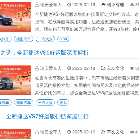
瑞安爱车人
2025-02-19
测评有理
3
全新捷达VS7好运版以智能科技重新定义旅行方式。这款德
控制、在线导航等实用功能，让旅途更加轻松便捷。
求。现在购车可享8.88万起惊喜价格，还有0首付、终
众汽车
德国汽车
一汽大众
8.88
之选：全新捷达VS5好运版深度解析
瑞安爱车人
2025-02-18
车友文化
3
在当今快节奏的生活浪潮中，汽车市场正经历着深刻变
借灵活的操控性能、实用的空间布局以及出色的经济
高性价比的车型，那么全新捷达VS5好运版无疑值得您重
众汽车
德国汽车
一汽大众
德系
，全新捷达VS7好运版护航家庭出行
瑞安爱车人
2025-02-16
车友文化
4