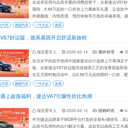
在追求实用与品质并重的消费趋势下，全新捷达VS7
期间，8.88万起的一口价加上六重购车礼遇，让这款
外观颜值、内饰质感、驾控体验等方面的卓越表现。接下
众汽车
德国汽车
一汽大众
德系
VS7好运版，德系基因开启舒适新旅程
瑞安爱车人
2025-02-14
测评有理
3
生活水平的提升使得中国家庭在出行选择上不再满足
验。全新捷达VS7好运版凭借德系工艺的深厚底蕴和
在五月限时购活动中，以8.88万元起的限时一口价，配
众汽车
德国汽车
一汽大众
全新
遇上超值福利，捷达VA7引爆性价比热潮
瑞安爱车人
2025-02-12
团购时讯
4
作为捷达品牌基于MQB平台打造的全新A+级轿车，
品质与实用性的出行解决方案。这款车以德系工艺为