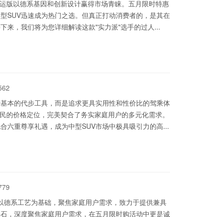
好运版以德系基因和创新设计赢得市场青睐。五月限时特惠
中型SUV迅速成为热门之选。但真正打动消费者的，是其在
来，我们将为您详细解读这款"实力派"选手的过人...
562
于基本的代步工具，而是追求更具实用性和性价比的驾乘体
亲民的价格定位，完美契合了务实家庭用户的多元化需求。
合六重尊享礼遇，成为中型SUV市场中极具吸引力的高...
779
其以德系工艺为基础，聚焦家庭用户需求，致力于提供兼具
基石，深度聚焦家庭用户需求，在五月限时购活动中更是诚