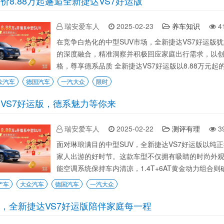
价8.88万起邂逅全新捷达VS7好运版
瑞安爱车人
2025-02-23
养车知识
4
在竞争白热化的中型SUV市场，全新捷达VS7好运版
的深度融合，精准洞察并积极回应家庭出行需求，以创
格，尊享德系品质 全新捷达VS7好运版以8.88万元起的
众汽车
德国汽车
一汽大众
限时
VS7好运版，德系魅力等你来
瑞安爱车人
2025-02-22
测评有理
3
面对琳琅满目的中型SUV，全新捷达VS7好运版以
家人出游的好时节。这款车型不仅拥有吸睛的时尚外
能空调系统保持车内清凉，1.4T+6AT黄金动力组合则确
产车
大众汽车
德国汽车
一汽大众
万起，全新捷达VS7好运版陪伴家庭每一程