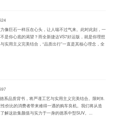
524
压力像巨石一样压在心头，让人喘不过气来。此时此刻，一
不是你心底的渴望？而全新捷达VS7好运版，就是你理想
与实用主义完美结合，“品质出行”一直是其核心理念，全
597
以德系品质背书，将严谨工艺与实用主义完美结合。限时8.
重性价比的消费者带来难得一遇的购车良机。我们将从造
解这款集颜值与实力于一身的德系中型SUV。...