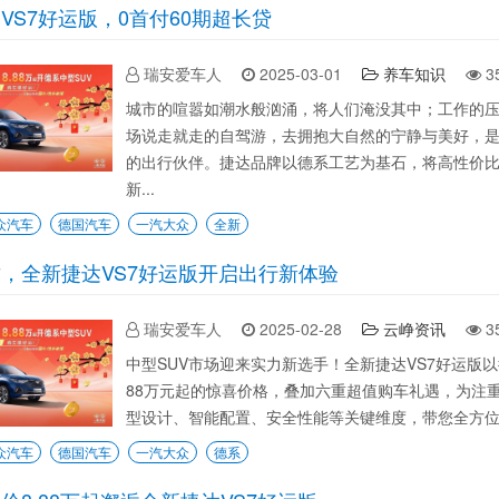
VS7好运版，0首付60期超长贷
瑞安爱车人
2025-03-01
养车知识
3
城市的喧嚣如潮水般汹涌，将人们淹没其中；工作的
场说走就走的自驾游，去拥抱大自然的宁静与美好，是
的出行伙伴。捷达品牌以德系工艺为基石，将高性价比
新...
众汽车
德国汽车
一汽大众
全新
，全新捷达VS7好运版开启出行新体验
瑞安爱车人
2025-02-28
云峥资讯
3
中型SUV市场迎来实力新选手！全新捷达VS7好运版
88万元起的惊喜价格，叠加六重超值购车礼遇，为注
型设计、智能配置、安全性能等关键维度，带您全方位了
众汽车
德国汽车
一汽大众
德系