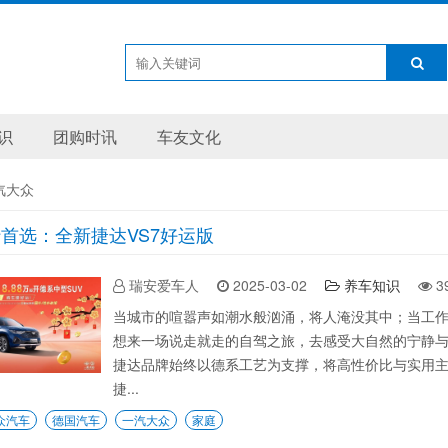
识
团购时讯
车友文化
汽大众
首选：全新捷达VS7好运版
瑞安爱车人
2025-03-02
养车知识
3
当城市的喧嚣声如潮水般汹涌，将人淹没其中；当工
想来一场说走就走的自驾之旅，去感受大自然的宁静与
捷达品牌始终以德系工艺为支撑，将高性价比与实用主
捷...
众汽车
德国汽车
一汽大众
家庭