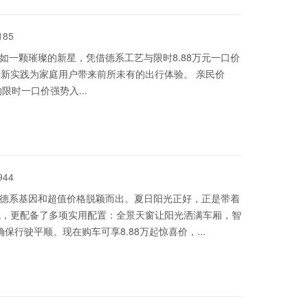
185
犹如一颗璀璨的新星，凭借德系工艺与限时8.88万元一口价
新实践为家庭用户带来前所未有的出行体验。 亲民价
限时一口价强势入...
944
纯正德系基因和超值价格脱颖而出。夏日阳光正好，正是带着
观，更配备了多项实用配置：全景天窗让阳光洒满车厢，智
保行驶平顺。现在购车可享8.88万起惊喜价，...