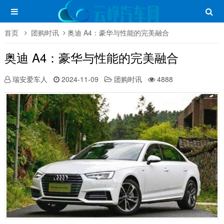
首页
团购时讯
奥迪 A4：豪华与性能的完美融合​​
奥迪 A4：豪华与性能的完美融合​​
瑞安爱车人
2024-11-09
团购时讯
4888